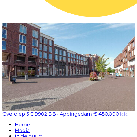
Overdiep 5 C
9902 DB · Appingedam
€ 450.000 k.k.
Home
Media
In de buurt