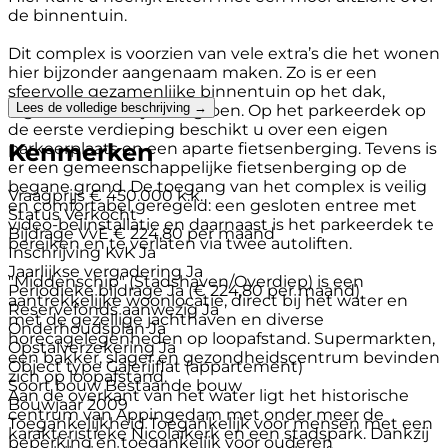
de binnentuin.
Dit complex is voorzien van vele extra’s die het wonen
hier bijzonder aangenaam maken. Zo is er een
sfeervolle gezamenlijke binnentuin op het dak,
Lees de volledige beschrijving →
ingericht met zitjes en groen. Op het parkeerdek op
de eerste verdieping beschikt u over een eigen
Kenmerken
parkeerplaats en een aparte fietsenberging. Tevens is
er een gemeenschappelijke fietsenberging op de
begane grond. De toegang van het complex is veilig
Vraagprijs
€ 450.000 k.k.
en comfortabel geregeld: een gesloten entree met
Status
Verkocht
video-belinstallatie en daarnaast is het parkeerdek te
Bijdrage VvE
€ 224,80 per maand
bereiken en te verlaten via twee autoliften.
Inschrijving KvK
Ja
Jaarlijkse vergadering
Ja
"Middenschip" (Stadshaven/Overdiep) is een
Periodieke bijdrage
Ja (€ 224,80 per maand)
aantrekkelijke woonlocatie, direct bij het water en
Reservefonds aanwezig
Ja
met de gezellige jachthaven en diverse
Onderhoudsplan
Ja
horecagelegenheden op loopafstand. Supermarkten,
Opstalverzekering
Ja
een bakker, slager en gezondheidscentrum bevinden
Object type
Galerijflat (appartement)
zich op loopafstand.
Soort bouw
Bestaande bouw
Aan de overkant van het water ligt het historische
Bouwjaar
2009
centrum van Appingedam met onder meer de
Toegankelijkheid
Toegankelijk voor mensen met een
karakteristieke Nicolaïkerk en een stadspark. Dankzij
beperking en toegankelijk voor ouderen