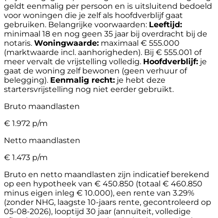
geldt eenmalig per persoon en is uitsluitend bedoeld
voor woningen die je zelf als hoofdverblijf gaat
gebruiken.
Belangrijke voorwaarden:
Leeftijd:
minimaal 18 en nog geen 35 jaar bij overdracht bij de
notaris.
Woningwaarde:
maximaal € 555.000
(marktwaarde incl. aanhorigheden). Bij € 555.001 of
meer vervalt de vrijstelling volledig.
Hoofdverblijf:
je
gaat de woning zelf bewonen (geen verhuur of
belegging).
Eenmalig recht:
je hebt deze
startersvrijstelling nog niet eerder gebruikt.
Bruto maandlasten
€
1.972
p/m
Netto maandlasten
€
1.473
p/m
Bruto en netto maandlasten zijn indicatief berekend
op een hypotheek van € 450.850 (totaal € 460.850
minus eigen inleg € 10.000), een rente van 3.29%
(zonder NHG, laagste 10-jaars rente, gecontroleerd op
05-08-2026), looptijd 30 jaar (annuïteit, volledige