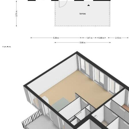
Voorzieningen (bergruimte)
Elektra
wasmachine-ruimte, nette badkamer met
Soort garage
Inpandig en parkeerplaats
inloopdouche, toilet (sanibroyeur) en wastafelmeubel
Capaciteit (garage)
1 auto
met bijhorende kast en spiegel.
Isolatie (garage)
Geen isolatie
Vanuit de woonkamer is er een openslaande deur
naar het eigen terras (ca. 16 m²) op het zuiden waar u
heerlijk kunt zitten onder het zonneluifel met een
vergezicht en met uitzicht op de daktuin.
Info
*Energielabel A
*Woonkamer met aan de zuidzijde elektrisch
bedienbare screens en een zonneluifel
*Actieve VvE
*Bijdrage VvE € 224,80 per maand
*8 zonnepanelen 2023
*Cv-ketel 2023
*Grotendeels vloerverwarming
*Waterontharder
*Aanvaarding in overleg, kan snel Lees de volledige
omschrijving