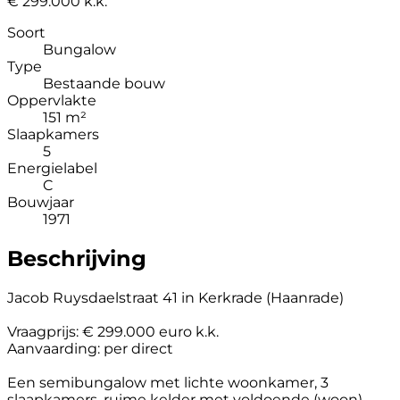
€ 299.000 k.k.
Soort
Bungalow
Type
Bestaande bouw
Oppervlakte
151 m²
Slaapkamers
5
Energielabel
C
Bouwjaar
1971
Beschrijving
Jacob Ruysdaelstraat 41 in Kerkrade (Haanrade)
Vraagprijs: € 299.000 euro k.k.
Aanvaarding: per direct
Een semibungalow met lichte woonkamer, 3
slaapkamers, ruime kelder met voldoende (woon)