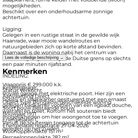
mogelijkheden.
Beschikt over een onderhoudsarme zonnige
achtertuin.
Ligging:
Gelegen in een rustige straat in de gewilde wijk
Haanrade, waar mooie wandelroutes en
natuurgebieden zich op korte afstand bevinden.
Daarnaast is de woning nabij het centrum van
Lees de volledige beschrijving →
Kerkrade gelegen en ligt de Duitse grens op slechts
een paar minuten rijafstand.
Kenmerken
INDELING:
Vraagprijs
€ 299.000 k.k.
Kelder/garage:
Status
Verkocht
Royale garage met elektrische poort. Hier zijn een
Aanvaarding
Direct
hobby en slaapkamer gesitueerd met een ernaast
Object type
Bungalow, geschakelde woning
gelegen badkamer voorzien van een ligbad, douche,
Soort bouw
Bestaande bouw
wastafel en toilet. Kortom het souterrain biedt
Bouwjaar
1971
mogelijkheden om hier woongenot toe te voegen.
Energielabel
C
Vanuit de souterrain toegang tot de achtertuin
Energielabel registratie
27-04-2026
gelegen op het Zuiden.
Woonoppervlakte
151 m²
Perceeloppervlakte
282 m²