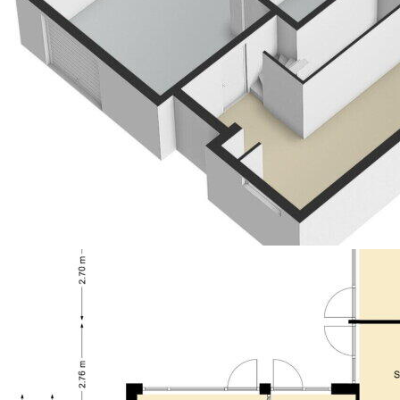
als verkoper, wordt uitdrukkelijk gesteld dat een
koopovereenkomst met betrekking tot deze
onroerende zaak eerst dan tot stand komt nadat
koper en verkoper de koopovereenkomst hebben
getekend (“schriftelijkheidsvereiste”)