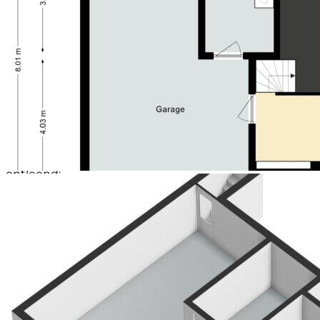
- Nabij alle voorzieningen en uitvalswegen
Voor de exacte maten in deze presentatie zie
bijgevoegde plattegronden.
Voor het maken van een afspraak kunt u contact
opnemen met verkopend makelaar: Tom van
Houtem (06-20269830).
Disclaimer;
* Alle maten zijn circa maten;
* Aan deze presentatie kunnen geen rechten worden
ontleend;
* De waarborgsom/bankgarantie is 10% van de
koopsom. De koper dient deze binnen 2 weken nadat
het financieringsvoorbehoud is verlopen bij de
desbetreffende notaris te deponeren;
* Koper is te allen tijde gerechtigd voor eigen
rekening een bouwkundige keuring te (laten)
verrichten dan wel andere adviseurs te raadplegen
teneinde een goed inzicht te verkrijgen in de staat
van onderhoud;
* Ter bescherming van de belangen van zowel koper