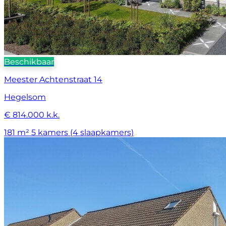
Beschikbaar
Meester Achtenstraat 14
Hegelsom
€ 814.000 k.k.
181 m²
5 kamers (4 slaapkamers)