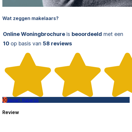
Wat zeggen makelaars?
Online Woningbrochure
is
beoordeeld
met een
10
op basis van
58 reviews
10
Klaasjan Kuperus
Review