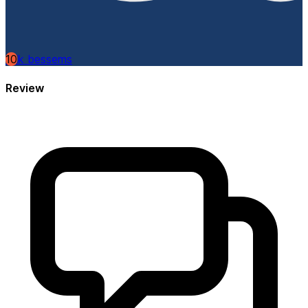
10
Erik bessems
Review