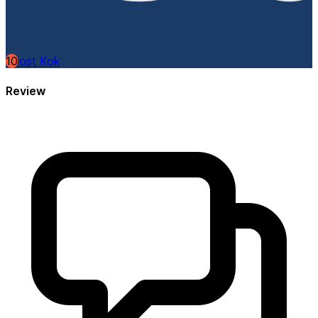
10
Joost Kok
Review