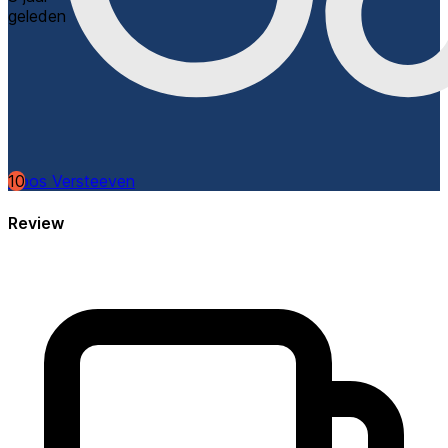
geleden
10
Roos Versteeven
Review