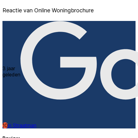
Reactie van Online Woningbrochure
3 jaar
geleden
10
Ben Straatman