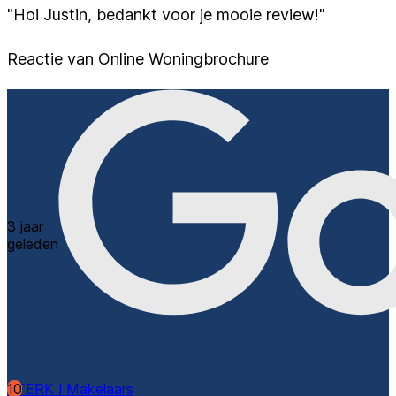
"Hoi Justin, bedankt voor je mooie review!"
Reactie van Online Woningbrochure
3 jaar
geleden
10
STERK ! Makelaars