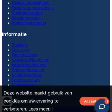
Digitale vragenlijsten
Digitaal ondertekenen
Zoekopdrachten
Woningbestand
Makelaarsbestand
Informatie
Tarieven
Over ons
Onze reviews
Veelgestelde vragen
Historisch bestand
Adressenbestand
Laatste updates
Laatste nieuws
Klantenlogin
Deze website maakt gebruik van
cookies om uw ervaring te
Accepteren
verbeteren.
Lees meer
.
© 2024 Onlinewoningbrochure.nl |
Ikzoekdebestemakelaar.nl
|