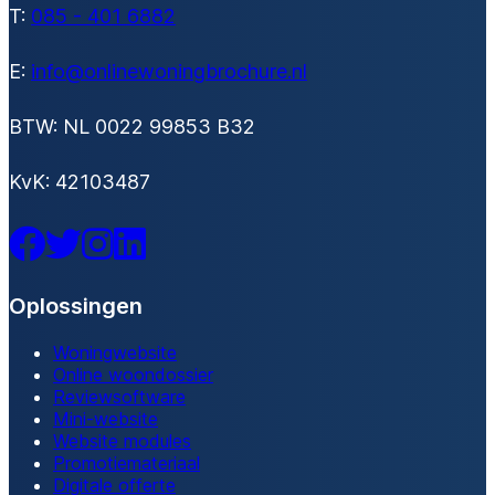
T:
085 - 401 6882
E:
info@onlinewoningbrochure.nl
BTW: NL 0022 99853 B32
KvK: 42103487
Facebook
Twitter
Instagram
LinkedIn
Oplossingen
Woningwebsite
Online woondossier
Reviewsoftware
Mini-website
Website modules
Promotiemateriaal
Digitale offerte