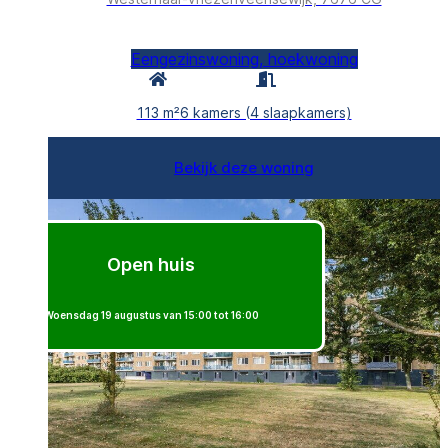
Eengezinswoning, hoekwoning
113 m²
6 kamers (4 slaapkamers)
Bekijk deze woning
Nieuw
Open huis
Woensdag 19 augustus van 15:00 tot 16:00