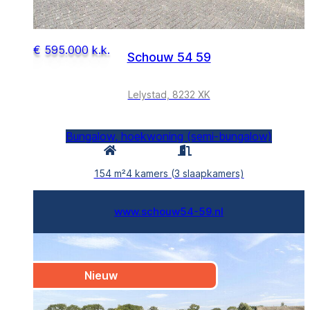
€ 595.000 k.k.
Schouw 54 59
Lelystad, 8232 XK
Bungalow, hoekwoning (semi-bungalow)
154 m²
4 kamers (3 slaapkamers)
www.schouw54-59.nl
Nieuw