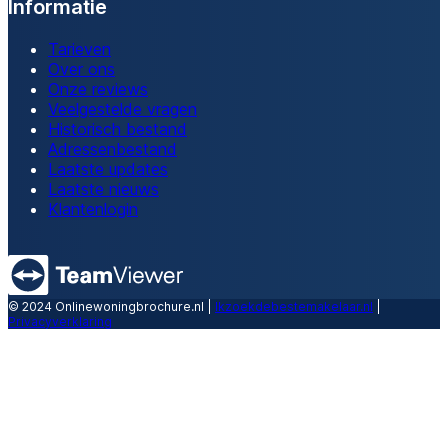
Informatie
Tarieven
Over ons
Onze reviews
Veelgestelde vragen
Historisch bestand
Adressenbestand
Laatste updates
Laatste nieuws
Klantenlogin
© 2024 Onlinewoningbrochure.nl |
Ikzoekdebestemakelaar.nl
|
Privacyverklaring