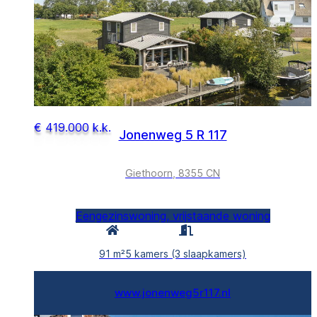
€ 419.000 k.k.
Jonenweg 5 R 117
Giethoorn, 8355 CN
Eengezinswoning, vrijstaande woning
91 m²
5 kamers (3 slaapkamers)
www.jonenweg5r117.nl