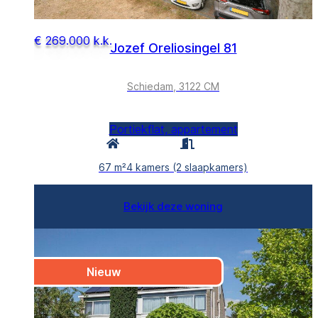
€ 269.000 k.k.
Jozef Oreliosingel 81
Schiedam, 3122 CM
Portiekflat, appartement
67 m²
4 kamers (2 slaapkamers)
Bekijk deze woning
Nieuw