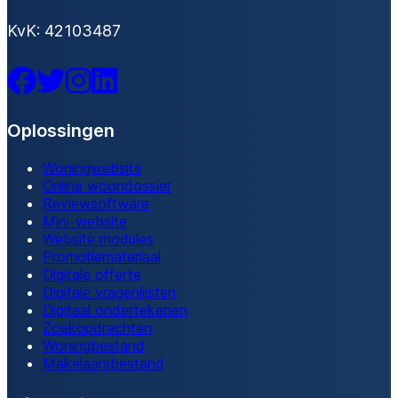
KvK: 42103487
Facebook
Twitter
Instagram
LinkedIn
Oplossingen
Woningwebsite
Online woondossier
Reviewsoftware
Mini-website
Website modules
Promotiemateriaal
Digitale offerte
Digitale vragenlijsten
Digitaal ondertekenen
Zoekopdrachten
Woningbestand
Makelaarsbestand