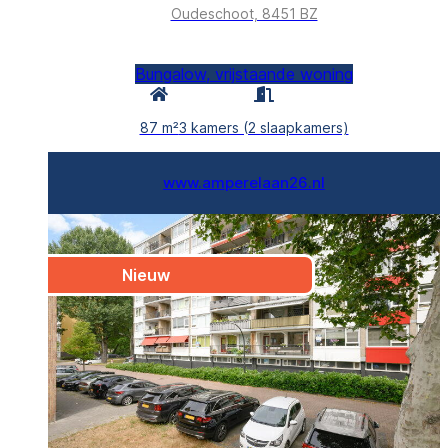
Oudeschoot, 8451 BZ
Bungalow, vrijstaande woning
87 m²
3 kamers (2 slaapkamers)
www.amperelaan26.nl
Nieuw