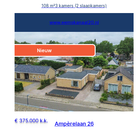
108 m²
3 kamers (2 slaapkamers)
www.eemskanaal20.nl
Nieuw
€ 375.000 k.k.
Ampèrelaan 26