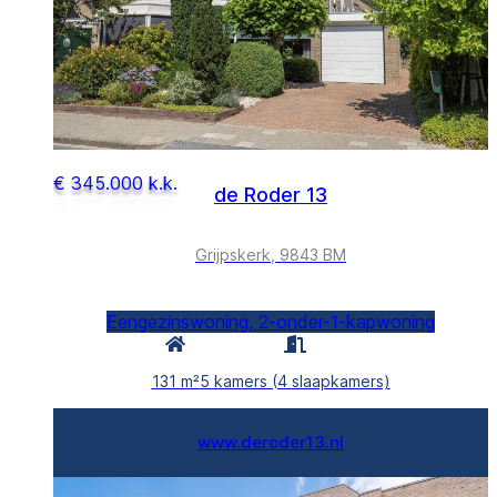
€ 345.000 k.k.
de Roder 13
Grijpskerk, 9843 BM
Eengezinswoning, 2-onder-1-kapwoning
131 m²
5 kamers (4 slaapkamers)
www.deroder13.nl