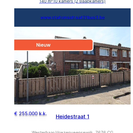
140 m²
10 kamers (2 slaapkamers)
www.stationsstraat31bus3.be
Nieuw
€ 255.000 k.k.
Heidestraat 1
Westerhaar-Vriezenveensewijk, 7676 CG