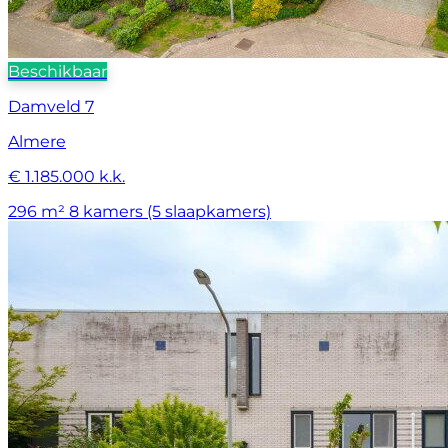
Beschikbaar
Damveld 7
Almere
€ 1.185.000 k.k.
296 m²
8 kamers (5 slaapkamers)