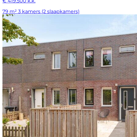
€ 419.500 k.k.
79 m²
3 kamers (2 slaapkamers)