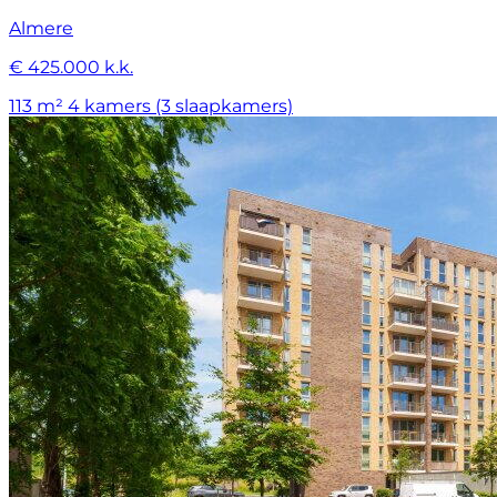
Almere
€ 425.000 k.k.
113 m²
4 kamers (3 slaapkamers)