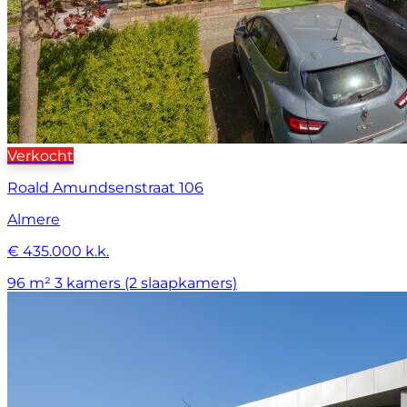
Verkocht
Roald Amundsenstraat 106
Almere
€ 435.000 k.k.
96 m²
3 kamers (2 slaapkamers)