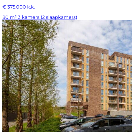
€ 375.000 k.k.
80 m²
3 kamers (2 slaapkamers)