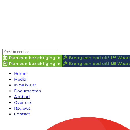
Plan een bezichtiging in
Breng een bod uit!
Waard
Plan een bezichtiging in
Breng een bod uit!
Waard
Home
Media
In de buurt
Documenten
Aanbod
Over ons
Reviews
Contact