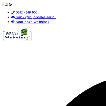
0512 - 519 100
mink@mijnmakelaar.nl
Naar onze website ›