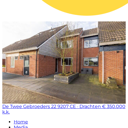
De Twee Gebroeders 22
9207 CE · Drachten
€ 350.000
k.k.
Home
Media