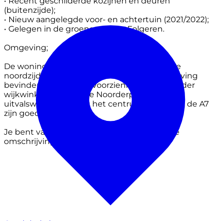
• Recent geschilderde kozijnen en deuren
(buitenzijde);
• Nieuw aangelegde voor- en achtertuin (2021/2022);
• Gelegen in de groene wijk De Folgeren.
Omgeving;
De woning ligt in de wijk De Folgeren aan de
noordzijde van Drachten. In de directe omgeving
bevinden zich diverse voorzieningen, waaronder
wijkwinkelcentrum De Noorderpoort. Ook de
uitvalswegen richting het centrum, de N31 en de A7
zijn goed bereikbaar.
Je bent van harte welkom. Lees de volledige
omschrijving