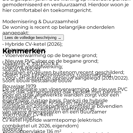
gemoderniseerd en verduurzaamd. Hierdoor woon je
hier comfortabel én toekomstgericht.
Modernisering & Duurzaamheid
De woning is recent op belangrijke onderdelen
aangepakt:
Lees de volledige beschrijving →
• Hybride CV-ketel (2026);
Kenmerken
• 13 zonnepanelen;
• Vloerverwarming op de begane grond;
• Nieuwe PVC vloer op de begane grond;
Vraagprijs
€ 350.000 k.k.
• Nieuwe wandafwerking;
Status
Verkocht
• Kozijnen en deuren buitenom recent geschilderd;
Object type
Eengezinswoning, tussenwoning
• Voor- en achtertuin opnieuw aangelegd (2021/2022).
Soort bouw
Bestaande bouw
Bouwjaar
1979
De combinatie van vloerverwarming, de nieuwe PVC
Soort dak
Samengesteld dak bedekt met pannen
vloer en strak afgewerkte wanden zorgt voor een
Energielabel
A
eigentijdse, rustige basis. Dankzij de hybride
Isolatie
Dakisolatie, hr-glas en muurisolatie
installatie en zonnepanelen profiteer je bovendien
Verwarming
Cv-ketel en warmtepomp
van lagere energielasten en een duurzamer
Warm water
Cv-ketel
wooncomfort.
Cv ketel
Hybride warmtepomp (elektrisch
combiketel uit 2026, eigendom)
Indeling;
Woonoppervlakte
116 m²