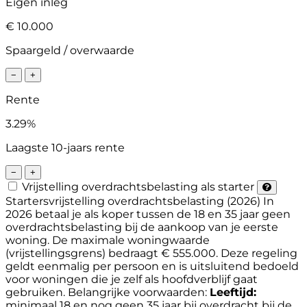
Eigen inleg
€ 10.000
Spaargeld / overwaarde
−
+
Rente
3.29%
Laagste 10-jaars rente
−
+
Vrijstelling overdrachtsbelasting als starter
Startersvrijstelling overdrachtsbelasting (2026)
In
2026 betaal je als koper tussen de 18 en 35 jaar geen
overdrachtsbelasting bij de aankoop van je eerste
woning. De maximale woningwaarde
(vrijstellingsgrens) bedraagt € 555.000. Deze regeling
geldt eenmalig per persoon en is uitsluitend bedoeld
voor woningen die je zelf als hoofdverblijf gaat
gebruiken.
Belangrijke voorwaarden:
Leeftijd:
minimaal 18 en nog geen 35 jaar bij overdracht bij de