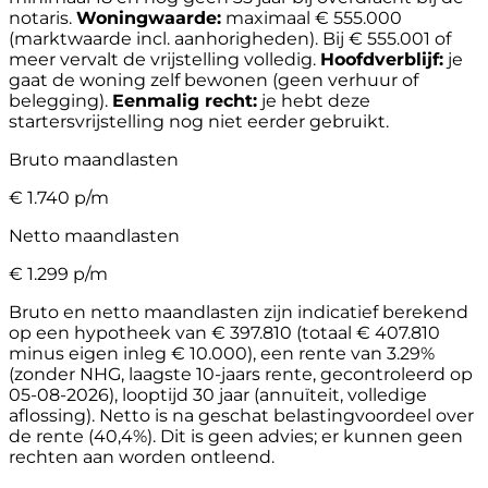
notaris.
Woningwaarde:
maximaal € 555.000
(marktwaarde incl. aanhorigheden). Bij € 555.001 of
meer vervalt de vrijstelling volledig.
Hoofdverblijf:
je
gaat de woning zelf bewonen (geen verhuur of
belegging).
Eenmalig recht:
je hebt deze
startersvrijstelling nog niet eerder gebruikt.
Bruto maandlasten
€
1.740
p/m
Netto maandlasten
€
1.299
p/m
Bruto en netto maandlasten zijn indicatief berekend
op een hypotheek van € 397.810 (totaal € 407.810
minus eigen inleg € 10.000), een rente van 3.29%
(zonder NHG, laagste 10-jaars rente, gecontroleerd op
05-08-2026), looptijd 30 jaar (annuïteit, volledige
aflossing). Netto is na geschat belastingvoordeel over
de rente (40,4%). Dit is geen advies; er kunnen geen
rechten aan worden ontleend.