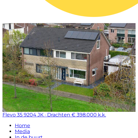
Flevo 35
9204 JK · Drachten
€ 398.000 k.k.
Home
Media
In de buurt