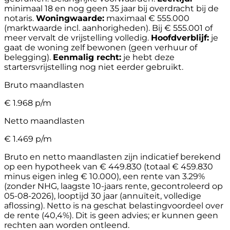
minimaal 18 en nog geen 35 jaar bij overdracht bij de
notaris.
Woningwaarde:
maximaal € 555.000
(marktwaarde incl. aanhorigheden). Bij € 555.001 of
meer vervalt de vrijstelling volledig.
Hoofdverblijf:
je
gaat de woning zelf bewonen (geen verhuur of
belegging).
Eenmalig recht:
je hebt deze
startersvrijstelling nog niet eerder gebruikt.
Bruto maandlasten
€
1.968
p/m
Netto maandlasten
€
1.469
p/m
Bruto en netto maandlasten zijn indicatief berekend
op een hypotheek van € 449.830 (totaal € 459.830
minus eigen inleg € 10.000), een rente van 3.29%
(zonder NHG, laagste 10-jaars rente, gecontroleerd op
05-08-2026), looptijd 30 jaar (annuïteit, volledige
aflossing). Netto is na geschat belastingvoordeel over
de rente (40,4%). Dit is geen advies; er kunnen geen
rechten aan worden ontleend.