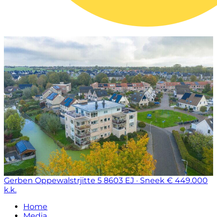
Gerben Oppewalstrjitte 5
8603 EJ · Sneek
€ 449.000
k.k.
Home
Media