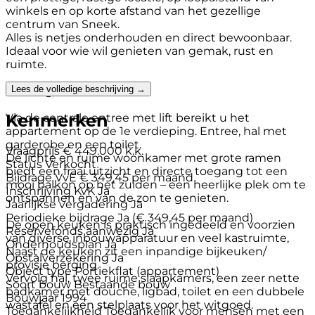
winkels en op korte afstand van het gezellige
centrum van Sneek.
Alles is netjes onderhouden en direct bewoonbaar.
Ideaal voor wie wil genieten van gemak, rust en
ruimte.
Lees de volledige beschrijving →
Indeling;
Kenmerken
Via de centrale entree met lift bereikt u het
appartement op de 1e verdieping. Entree, hal met
garderobe en een toilet.
Vraagprijs
€ 449.000 k.k.
De lichte en ruime woonkamer met grote ramen
Status
Verkocht
biedt een fraai uitzicht en directe toegang tot een
Bijdrage VvE
€ 349,45 per maand
mooi balkon op het zuiden – een heerlijke plek om te
Inschrijving KvK
Ja
ontspannen en van de zon te genieten.
Jaarlijkse vergadering
Ja
Periodieke bijdrage
Ja (€ 349,45 per maand)
De open keuken is praktisch ingedeeld en voorzien
Reservefonds aanwezig
Ja
van diverse inbouwapparatuur en veel kastruimte,
Onderhoudsplan
Ja
Naast de keuken zit een inpandige bijkeuken/
Opstalverzekering
Ja
provisie berging.
Object type
Portiekflat (appartement)
Vervolg hal, twee ruime slaapkamers, een zeer nette
Soort bouw
Bestaande bouw
badkamer met douche, ligbad, toilet en een dubbele
Bouwjaar
1994
wastafel en een stelplaats voor het witgoed.
Toegankelijkheid
Toegankelijk voor mensen met een