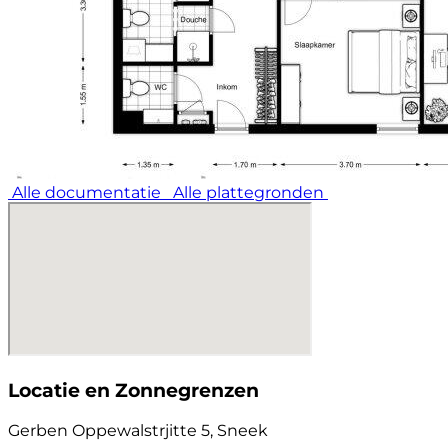
en Bolsward zijn snel bereikbaar.
Een net, comfortabel en compleet appartement met
garage op een rustige locatie in Sneek.
Hier kunt u zonder zorgen wonen en volop genieten
van gemak, licht en comfort. Lees de volledige
omschrijving
Alle documentatie
Alle plattegronden
Locatie en Zonnegrenzen
Gerben Oppewalstrjitte 5, Sneek