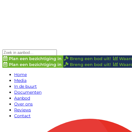
Plan een bezichtiging in
Breng een bod uit!
Waard
Plan een bezichtiging in
Breng een bod uit!
Waard
Home
Media
In de buurt
Documenten
Aanbod
Over ons
Reviews
Contact