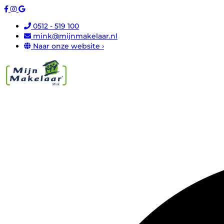
0512 - 519 100
mink@mijnmakelaar.nl
Naar onze website ›