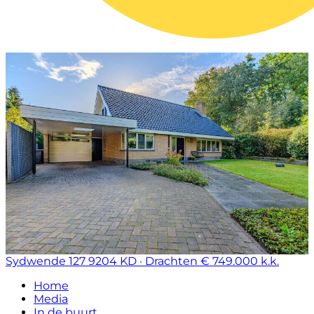
Sydwende 127
9204 KD · Drachten
€ 749.000 k.k.
Home
Media
In de buurt