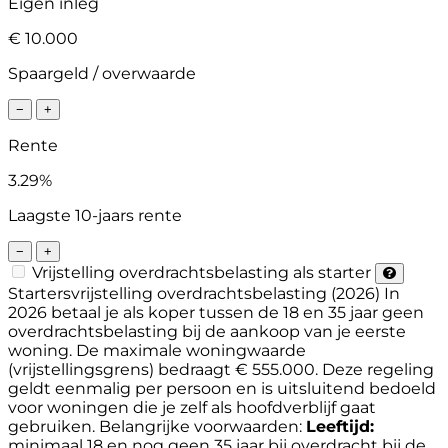
Eigen inleg
€ 10.000
Spaargeld / overwaarde
−
+
Rente
3.29%
Laagste 10-jaars rente
−
+
Vrijstelling overdrachtsbelasting als starter
Startersvrijstelling overdrachtsbelasting (2026)
In
2026 betaal je als koper tussen de 18 en 35 jaar geen
overdrachtsbelasting bij de aankoop van je eerste
woning. De maximale woningwaarde
(vrijstellingsgrens) bedraagt € 555.000. Deze regeling
geldt eenmalig per persoon en is uitsluitend bedoeld
voor woningen die je zelf als hoofdverblijf gaat
gebruiken.
Belangrijke voorwaarden:
Leeftijd:
minimaal 18 en nog geen 35 jaar bij overdracht bij de