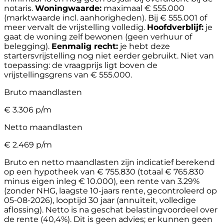
notaris.
Woningwaarde:
maximaal € 555.000
(marktwaarde incl. aanhorigheden). Bij € 555.001 of
meer vervalt de vrijstelling volledig.
Hoofdverblijf:
je
gaat de woning zelf bewonen (geen verhuur of
belegging).
Eenmalig recht:
je hebt deze
startersvrijstelling nog niet eerder gebruikt.
Niet van
toepassing: de vraagprijs ligt boven de
vrijstellingsgrens van € 555.000.
Bruto maandlasten
€
3.306
p/m
Netto maandlasten
€
2.469
p/m
Bruto en netto maandlasten zijn indicatief berekend
op een hypotheek van € 755.830 (totaal € 765.830
minus eigen inleg € 10.000), een rente van 3.29%
(zonder NHG, laagste 10-jaars rente, gecontroleerd op
05-08-2026), looptijd 30 jaar (annuïteit, volledige
aflossing). Netto is na geschat belastingvoordeel over
de rente (40,4%). Dit is geen advies; er kunnen geen