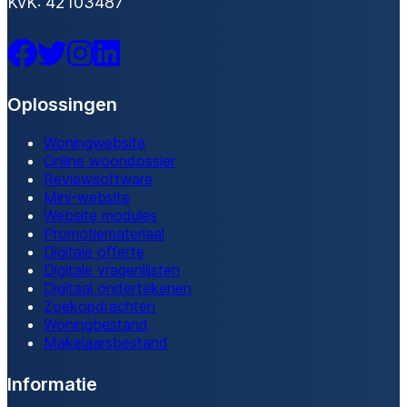
KvK: 42103487
Facebook
Twitter
Instagram
LinkedIn
Oplossingen
Woningwebsite
Online woondossier
Reviewsoftware
Mini-website
Website modules
Promotiemateriaal
Digitale offerte
Digitale vragenlijsten
Digitaal ondertekenen
Zoekopdrachten
Woningbestand
Makelaarsbestand
Informatie