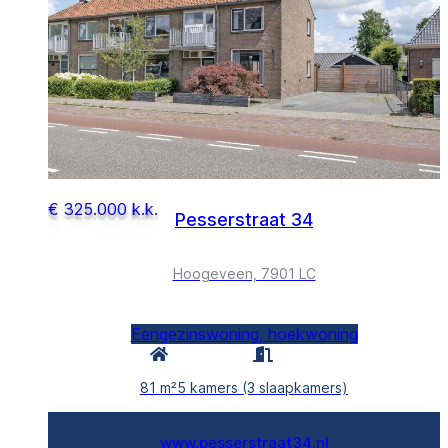
€ 325.000 k.k.
Pesserstraat 34
Hoogeveen, 7901 LC
Eengezinswoning, hoekwoning
81 m²
5 kamers (3 slaapkamers)
www.pesserstraat34.nl