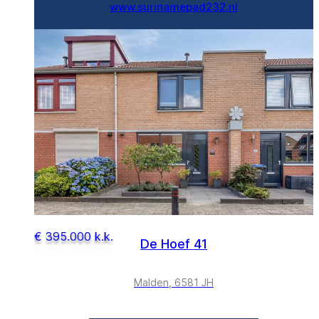
www.surinamepad232.nl
€ 395.000 k.k.
De Hoef 41
Malden, 6581 JH