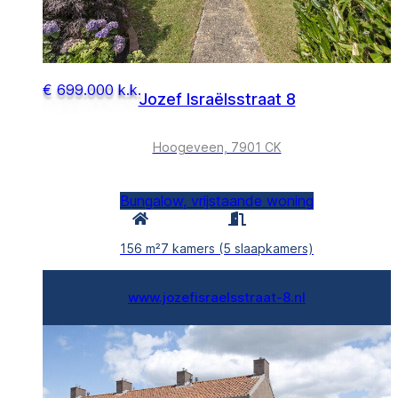
€ 699.000 k.k.
Jozef Israëlsstraat 8
Hoogeveen, 7901 CK
Bungalow, vrijstaande woning
156 m²
7 kamers (5 slaapkamers)
www.jozefisraelsstraat-8.nl