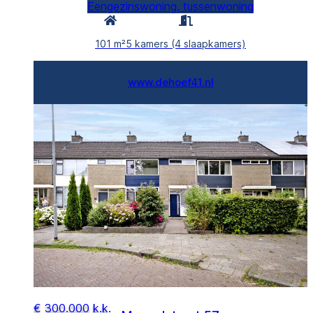
Eengezinswoning, tussenwoning
101 m²
5 kamers (4 slaapkamers)
www.dehoef41.nl
€ 300.000 k.k.