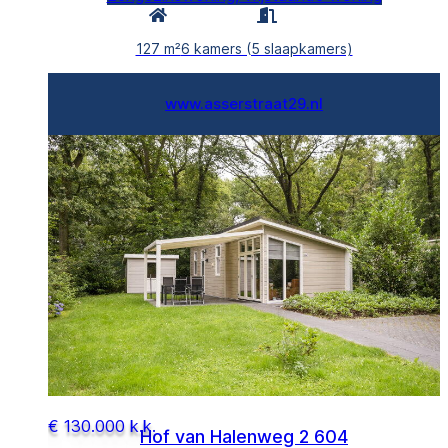
127 m²
6 kamers (5 slaapkamers)
www.asserstraat29.nl
€ 130.000 k.k.
Hof van Halenweg 2 604