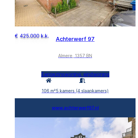
€ 425.000 k.k.
Achterwerf 97
Almere, 1357 BN
Eengezinswoning, eindwoning
106 m²
5 kamers (4 slaapkamers)
www.achterwerf97.nl