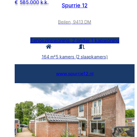
€ 585.000 k.k.
Spurrie 12
Beilen, 9413 DM
Eengezinswoning, 2 onder 1 kapwoning
164 m²
5 kamers (2 slaapkamers)
www.spurrie12.nl