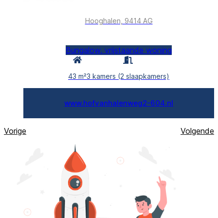
Hooghalen, 9414 AG
Bungalow, vrijstaande woning
43 m²
3 kamers (2 slaapkamers)
www.hofvanhalenweg2-604.nl
Vorige
Volgende