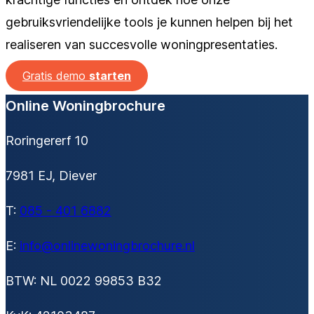
gebruiksvriendelijke tools je kunnen helpen bij het
realiseren van succesvolle woningpresentaties.
Gratis demo
starten
Online Woningbrochure
Roringererf 10
7981 EJ, Diever
T:
085 - 401 6882
E:
info@onlinewoningbrochure.nl
BTW: NL 0022 99853 B32